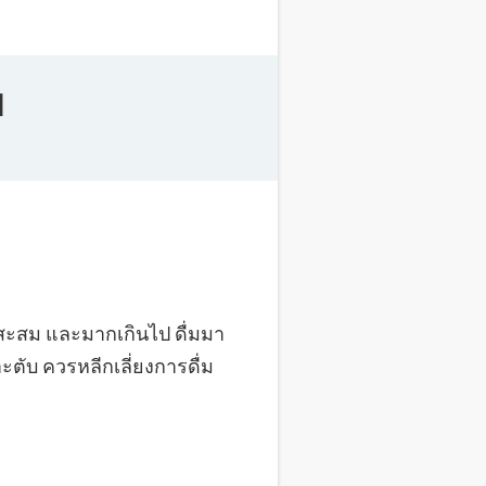
บ
ื่มสะสม และมากเกินไป ดื่มมา
ตับ ควรหลีกเลี่ยงการดื่ม