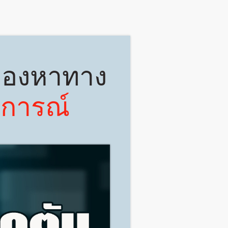
 มองหาทาง
บการณ์