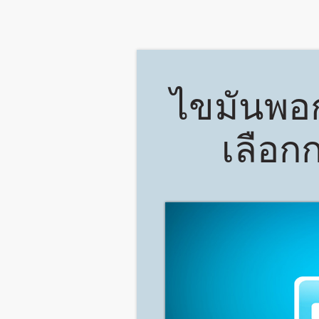
​ไขมันพอ
เลือก