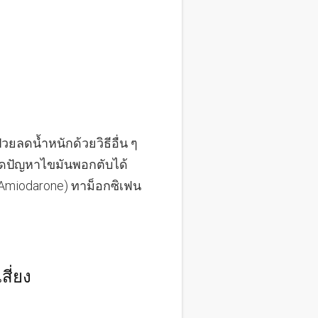
่วยลดน้ำหนักด้วยวิธีอื่น ๆ
ิดปัญหาไขมันพอกตับได้
(Amiodarone) ทาม็อกซิเฟน
สี่ยง