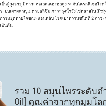
​เป็นผู้สูงอายุ มีภาวะคอเลสเตอรอลสูง ระดับไตรกลีเซอไรด์ใน
ระบบเผาผลาญเมตาบอลิซึม ภาวะถุงน้ำรังไข่หลายใบ (Poly
การหยุดหายใจขณะนอนหลับ โรคเบาหวานชนิดที่ 2 ภาวะ
เป็นต้น
​รวม 10 สมุนไพรระดับต
Oil] คุณค่าจากทุกมุมโล