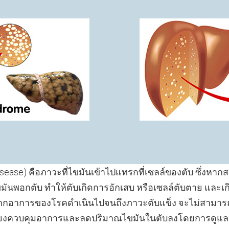
Disease) คือภาวะที่ไขมันเข้าไปแทรกที่เซลล์ของตับ ซึ่งห
ขมันพอกตับ ทำให้ตับเกิดการอักเสบ หรือเซลล์ตับตาย และ
่งหากอาการของโรคดำเนินไปจนถึงภาวะตับแข็ง จะไม่สามารถ
พียงควบคุมอาการและลดปริมาณไขมันในตับลงโดยการดูแล