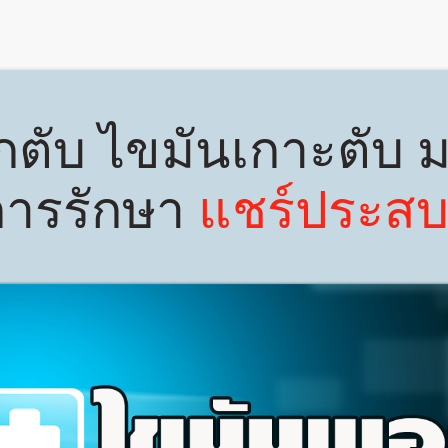
กตับ ไขมันเกาะตับ
การรักษา
​แชร์ประส