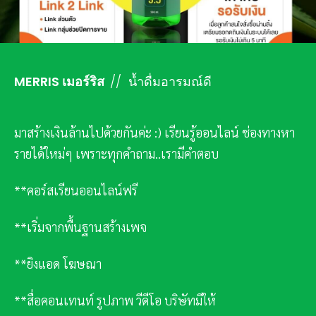
MERRIS เมอร์ริส
// น้ำดื่มอารมณ์ดี
มาสร้างเงินล้านไปด้วยกันค่ะ :) เรียนรู้ออนไลน์ ช่องทางหา
รายได้ใหม่ๆ เพราะทุกคำถาม..เรามีคำตอบ
**คอร์สเรียนออนไลน์ฟรี
**เริ่มจากพื้นฐานสร้างเพจ
**ยิงแอด โฆษณา
**สื่อคอนเทนท์ รูปภาพ วีดีโอ บริษัทมีให้