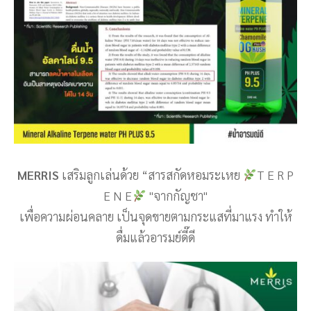
MERRIS
เสริมลูกเล่นด้วย “สารสกัดหอมระเหย
T E R P
E N E
"จากกัญชา"
เพื่อความผ่อนคลาย เป็นจุดขายตามกระแสที่มาแรง ทำให้
ดื่มแล้วอารมย์ดี๊ดี