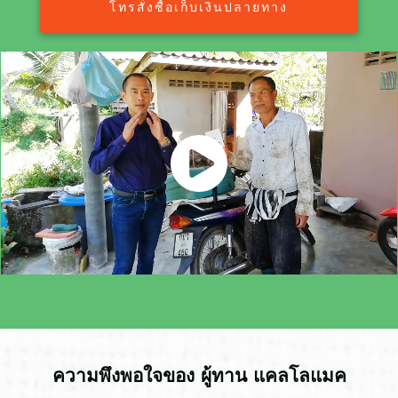
โทร​สั่งซื้อเก็บเงินปลายทาง
​ความพึงพอใจของ ผู้ทาน แคลโลแมค