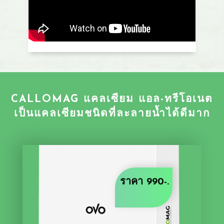
​CALLOMAG แคลเซียม แอล-ทรีโอเนต
เป็นแคลเซียมชนิดที่ละลายน้ำได้ดีมาก
​ราคา 990-.