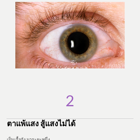
​2
ตาแพ้แสง สู้แสงไม่ได้
​เป็นเรื้อรัง มาระยะหนึ่ง.