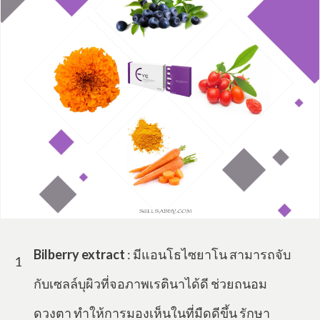
Bilberry extract
: มีแอนโธไซยาโน สามารถจับ
1
กับเซลล์บุผิวที่จอภาพเรตินาได้ดี ช่วยถนอม
ดวงตา ทำให้การมองเห็นในที่มืดดีขึ้น รักษา