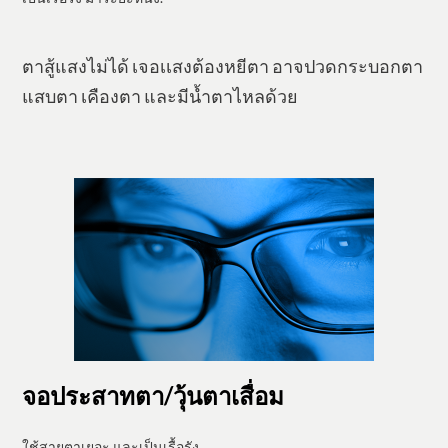
​ตาสู้แสงไม่ได้ เจอเเสงต้องหยีตา อาจปวดกระบอกตา
แสบตา เคืองตา และมีน้ำตาไหลด้วย
จอประสาทตา/วุ้นตาเสื่อม
​ใช้สายตาเยอะ และเป็นเรื้อรัง.