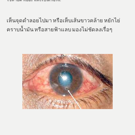
​​เห็นจุดดำลอยไปมา หรือเห็บเส้นขาวคล้าย หยักไย่
คราบน้ำมัน หรือสายฟ้าแลบ มองไม่ชัดลงเรื่อๆ