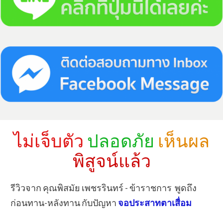
ไม่เจ็บตัว
ปลอดภัย
เห็นผล
พิสูจน์แล้ว
​รีวิวจาก คุณพิสมัย เพชรรินทร์ - ข้าราชการ พูดถึง
ก่อนทาน-หลังทาน ​กับปัญหา
จอประสาทตาเสื่อม